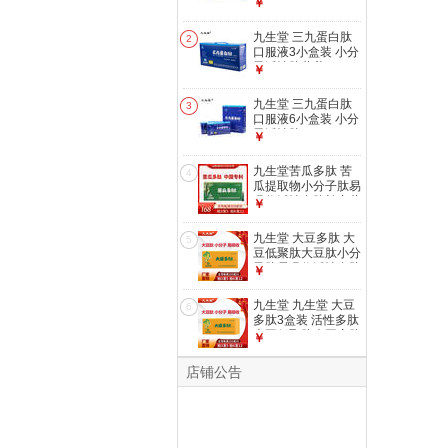
小分子活性肽营养
￥
九生堂 三九蛋白肽
2
口服液3小盒装 小分
子活性肽营养
￥
九生堂 三九蛋白肽
3
口服液6小盒装 小分
子活性肽
￥
九生堂苦瓜多肽 苦
4
瓜提取物小分子肽易
吸收活性多肽补充营
￥
养
九生堂 大豆多肽 大
5
豆低聚肽大豆肽小分
子肽易吸收活性多肽
￥
补充营养
九生堂 九生堂 大豆
6
多肽3盒装 活性多肽
大豆低聚肽大豆寡肽
￥
小分子肽
店铺公告