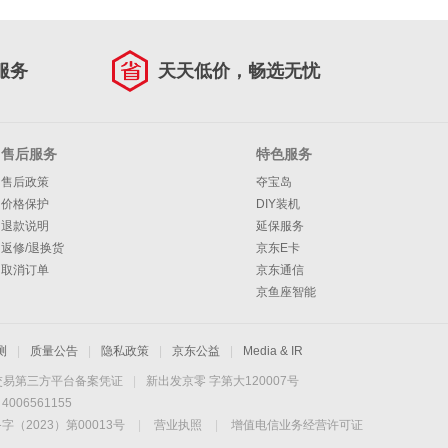
服务
天天低价，畅选无忧
售后服务
特色服务
售后政策
夺宝岛
价格保护
DIY装机
退款说明
延保服务
返修/退换货
京东E卡
取消订单
京东通信
京鱼座智能
测
|
质量公告
|
隐私政策
|
京东公益
|
Media & IR
交易第三方平台备案凭证
|
新出发京零 字第大120007号
06561155
2023）第00013号
|
营业执照
|
增值电信业务经营许可证