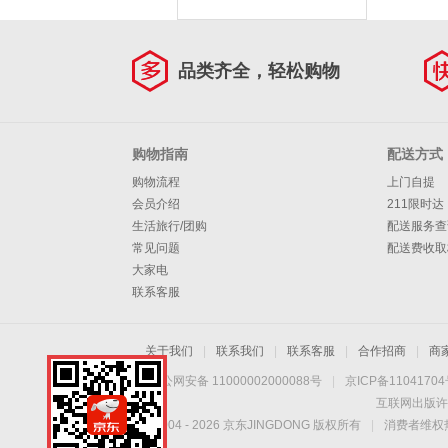
品类齐全，轻松购物
购物指南
配送方式
购物流程
上门自提
会员介绍
211限时达
生活旅行/团购
配送服务查
常见问题
配送费收取
大家电
联系客服
关于我们
|
联系我们
|
联系客服
|
合作招商
|
商
京公网安备 11000002000088号
|
京ICP备1104170
互联网出版许
Copyright © 2004 -
2026
京东JINGDONG 版权所有
|
消费者维权热