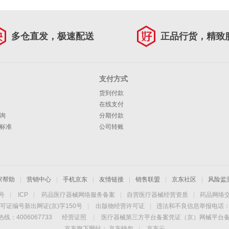
多仓直发，极速配送
正品行货，精致
支付方式
货到付款
在线支付
询
分期付款
标准
公司转账
家帮助
|
营销中心
|
手机京东
|
友情链接
|
销售联盟
|
京东社区
|
风险监
4号
|
ICP
|
药品医疗器械网络服务备案
|
自营医疗器械经营资质
|
药品网络
可证编号新出网证(京)字150号
|
出版物经营许可证
|
违法和不良信息举报电话：40
线：4006067733
经营证照
|
医疗器械第三方平台备案凭证（京）网械平台备字（
京东旗下网站：
京东钱包
|
京东云