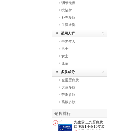
调节免疫
抗辐射
补充多肽
生津止渴
适用人群
中老年人
男士
女士
儿童
多肽成分
全蛋蛋白肽
大豆多肽
苦瓜多肽
葛根多肽
销售排行
九生堂 三九蛋白肽
1
口服液1小盒10支装